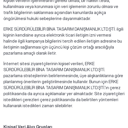
kişisel verilerin işlenmesinin gerekli olması, bir hakkın tesisi,
kullanılması veya korunması için veri işlemenin zorunlu olması ve
trafik bilgilerinin saklanması açısından kanunlarda açıkça
öngörülmesi hukuki sebeplerine dayanmaktadır.
ERKE SÜRDÜRÜLEBİLİR BİNA TASARIM DANIŞMANLIK LTD.ŞTİ. ilgili
kişinin kendisine ayrıca elektronik ticari iletişim izni vermesi
halinde ilgili kampanya bilgilerini tercih edilen iletişim adresine bu
iletişimin sağlanması için üçüncü kişi çözüm ortağı aracılığıyla
pazarlama amaçlı olarak iletir.
İnternet sitesi ziyaretçilerinin kişisel verileri, ERKE
SÜRDÜRÜLEBİLİR BİNA TASARIM DANIŞMANLIK LTD.ŞTİ.
pazarlama stratejilerinin belirlenmesinde, üye alışkanlıklarına göre
planlanmış önerilerin geliştirilmesinde kullanılır. Bunun için ERKE
SÜRDÜRÜLEBİLİR BİNA TASARIM DANIŞMANLIK LTD.ŞTİ.’ın çerez
politikasında da ayrıca açıklamalar yer almaktadır. Site ziyaretçileri
istedikleri çerezleri çerez politikasında da belirtilen yöntemleri
kullanarak istedikleri zaman silebilirler.
Kişisel Veri Alıcı Grupları