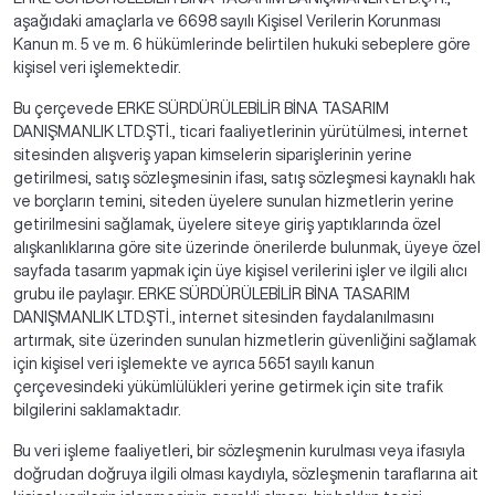
aşağıdaki amaçlarla ve 6698 sayılı Kişisel Verilerin Korunması
Kanun m. 5 ve m. 6 hükümlerinde belirtilen hukuki sebeplere göre
kişisel veri işlemektedir.
Bu çerçevede ERKE SÜRDÜRÜLEBİLİR BİNA TASARIM
DANIŞMANLIK LTD.ŞTİ., ticari faaliyetlerinin yürütülmesi, internet
sitesinden alışveriş yapan kimselerin siparişlerinin yerine
getirilmesi, satış sözleşmesinin ifası, satış sözleşmesi kaynaklı hak
ve borçların temini, siteden üyelere sunulan hizmetlerin yerine
getirilmesini sağlamak, üyelere siteye giriş yaptıklarında özel
alışkanlıklarına göre site üzerinde önerilerde bulunmak, üyeye özel
sayfada tasarım yapmak için üye kişisel verilerini işler ve ilgili alıcı
grubu ile paylaşır. ERKE SÜRDÜRÜLEBİLİR BİNA TASARIM
DANIŞMANLIK LTD.ŞTİ., internet sitesinden faydalanılmasını
artırmak, site üzerinden sunulan hizmetlerin güvenliğini sağlamak
için kişisel veri işlemekte ve ayrıca 5651 sayılı kanun
çerçevesindeki yükümlülükleri yerine getirmek için site trafik
bilgilerini saklamaktadır.
Bu veri işleme faaliyetleri, bir sözleşmenin kurulması veya ifasıyla
doğrudan doğruya ilgili olması kaydıyla, sözleşmenin taraflarına ait