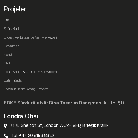
Projeler
Ofis
Sağlık Yapıları
Endüstriyel Binalar ve Veri Merkezleri
Havalimanı
Konut
Otel
Ticari Binalar & Otomotiv Showroom
Eğitim Yapıları
Sosyal Kullanım Amaçlı Projeler
ERKE Sürdürülebilir Bina Tasarım Danışmanlık Ltd. Şti.
Londra Ofisi
71 75 Shelton St, London WC2H 9FD, Birleşik Krallık
Tel: +44 20 8159 8932