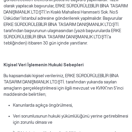
olarak yapılacak başvurular, ERKE SÜRDÜRÜLEBİLİR BİNA TASARIM
DANIŞMANLIK LTD.ŞTİ.’ın Kısıklı Mahallesi Hanımseti Sok. No:5
Üsküdar/ İstanbul adresine gönderilerek yapılmalıdır. Başvurular
ERKE SÜRDÜRÜLEBİLİR BİNA TASARIM DANIŞMANLIK LTD.ŞTİ.
tarafından başvurunun ulaşmasından (yazılı başvurularda ERKE
SÜRDÜRÜLEBİLİR BİNA TASARIM DANIŞMANLIK LTD.ŞTİ.’a
tebliğinden) itibaren 30 gün içinde yanıtlanır.
Kişisel Veri İşlemenin Hukuki Sebepleri
Bu kapsamdaki kişisel verileriniz, ERKE SÜRDÜRÜLEBİLİR BİNA
TASARIM DANIŞMANLIK LTD.ŞTİ. tarafından yukarıda sayılan
amaçların gerçekleştirilmesi için ilgili mevzuat ve KVKK’nın 5’inci
maddesinde belirtilen;
Kanunlarda açıkça öngörülmesi,
Veri sorumlusunun hukuki yükümlülüğünü yerine getirebilmesi
için zorunlu olması ve