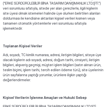
(“ERKE SÜRDÜRÜLEBİLİR BİNA TASARIM DANIŞMANLIK LTD.ŞTİ.”)
veri sorumlusu sıfatıyla, sitede yer alan çerezlerle, ilgili kişilerin
site üyesi olmak istemeleri halinde üye olurken belirtilen alanları
doldurması ile kendisine aktarılan kişisel verileri kısmen veya
tamamen otomatik yöntemlerle veri sorumlusu sıfatıyla
işlemektedir.
Toplanan Kişisel Veriler
Adı, soyadı, TC kimlik numarası, adresi, iletişim bilgileri, siteye üye
olacak kişilerin adı soyadı, adresi, doğum tarihi, cinsiyeti, iletişim
bilgileri, alışveriş geçmişi, müşteri işlem bilgileri (satın alınan ürün,
teslim biçimi, işlem tarihi, tercih edilen ödeme türü), site üyelerinin
ürün sayfalarına yaptığı yorumlar, ürünlere ilişkin yaptığı
değerlendirmeler.
Kişisel Verilerin İşlenme Amaçları ve Hukuki Sebep
ERKE SÜRDÜRÜLEBİLİR BİNA TASARIM DANIŞMANLIK LTD.ŞTİ.,