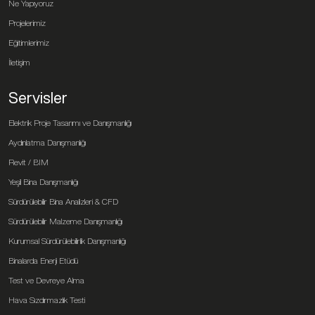
Ne Yapıyoruz
Projelerimiz
Eğitimlerimiz
İletişim
Servisler
Elektrik Proje Tasarımı ve Danışmanlığı
Aydınlatma Danışmanlığı
Revit / BIM
Yeşil Bina Danışmanlığı
Sürdürülebilir Bina Analizleri & CFD
Sürdürülebilir Malzeme Danışmanlığı
Kurumsal Sürdürülebilirlik Danışmanlığı
Binalarda Enerji Etüdü
Test ve Devreye Alma
Hava Sızdırmazlık Testi