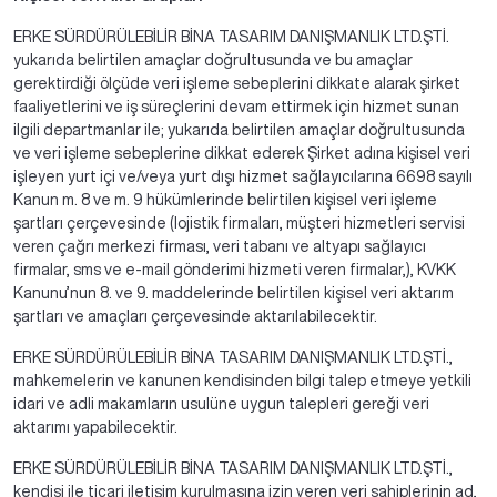
ERKE SÜRDÜRÜLEBİLİR BİNA TASARIM DANIŞMANLIK LTD.ŞTİ.
yukarıda belirtilen amaçlar doğrultusunda ve bu amaçlar
gerektirdiği ölçüde veri işleme sebeplerini dikkate alarak şirket
faaliyetlerini ve iş süreçlerini devam ettirmek için hizmet sunan
ilgili departmanlar ile; yukarıda belirtilen amaçlar doğrultusunda
ve veri işleme sebeplerine dikkat ederek Şirket adına kişisel veri
işleyen yurt içi ve/veya yurt dışı hizmet sağlayıcılarına 6698 sayılı
Kanun m. 8 ve m. 9 hükümlerinde belirtilen kişisel veri işleme
şartları çerçevesinde (lojistik firmaları, müşteri hizmetleri servisi
veren çağrı merkezi firması, veri tabanı ve altyapı sağlayıcı
firmalar, sms ve e-mail gönderimi hizmeti veren firmalar,), KVKK
Kanunu’nun 8. ve 9. maddelerinde belirtilen kişisel veri aktarım
şartları ve amaçları çerçevesinde aktarılabilecektir.
ERKE SÜRDÜRÜLEBİLİR BİNA TASARIM DANIŞMANLIK LTD.ŞTİ.,
mahkemelerin ve kanunen kendisinden bilgi talep etmeye yetkili
idari ve adli makamların usulüne uygun talepleri gereği veri
aktarımı yapabilecektir.
ERKE SÜRDÜRÜLEBİLİR BİNA TASARIM DANIŞMANLIK LTD.ŞTİ.,
kendisi ile ticari iletişim kurulmasına izin veren veri sahiplerinin ad,