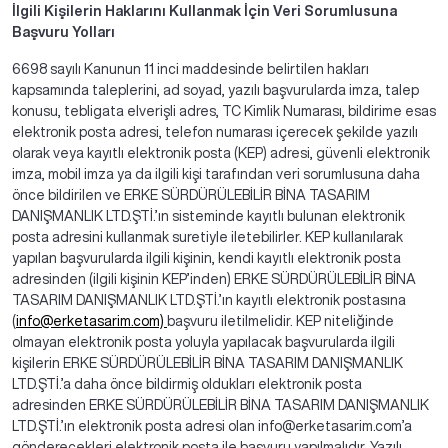
İlgili Kişilerin Haklarını Kullanmak İçin Veri Sorumlusuna
Başvuru Yolları
6698 sayılı Kanunun 11 inci maddesinde belirtilen hakları
kapsamında taleplerini, ad soyad, yazılı başvurularda imza, talep
konusu, tebligata elverişli adres, TC Kimlik Numarası, bildirime esas
elektronik posta adresi, telefon numarası içerecek şekilde yazılı
olarak veya kayıtlı elektronik posta (KEP) adresi, güvenli elektronik
imza, mobil imza ya da ilgili kişi tarafından veri sorumlusuna daha
önce bildirilen ve ERKE SÜRDÜRÜLEBİLİR BİNA TASARIM
DANIŞMANLIK LTD.ŞTİ.’ın sisteminde kayıtlı bulunan elektronik
posta adresini kullanmak suretiyle iletebilirler. KEP kullanılarak
yapılan başvurularda ilgili kişinin, kendi kayıtlı elektronik posta
adresinden (ilgili kişinin KEP’inden) ERKE SÜRDÜRÜLEBİLİR BİNA
TASARIM DANIŞMANLIK LTD.ŞTİ.’ın kayıtlı elektronik postasına
(
info@erketasarim.com)
başvuru iletilmelidir. KEP niteliğinde
olmayan elektronik posta yoluyla yapılacak başvurularda ilgili
kişilerin ERKE SÜRDÜRÜLEBİLİR BİNA TASARIM DANIŞMANLIK
LTD.ŞTİ.’a daha önce bildirmiş oldukları elektronik posta
adresinden ERKE SÜRDÜRÜLEBİLİR BİNA TASARIM DANIŞMANLIK
LTD.ŞTİ.’ın elektronik posta adresi olan info@erketasarim.com’a
gönderecekleri elektronik posta ile başvuru yapılmalıdır. Yazılı