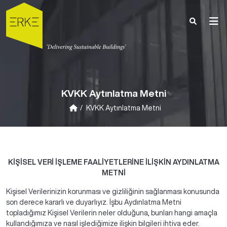
KVKK Aytınlatma Metni
KVKK Aytınlatma Metni
KİŞİSEL VERİ İŞLEME FAALİYETLERİNE İLİŞKİN AYDINLATMA
METNİ
Kişisel Verilerinizin korunması ve gizliliğinin sağlanması konusunda
son derece kararlı ve duyarlıyız. İşbu Aydınlatma Metni
topladığımız Kişisel Verilerin neler olduğuna, bunları hangi amaçla
kullandığımıza ve nasıl işlediğimize ilişkin bilgileri ihtiva eder.