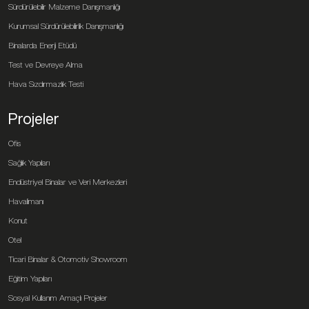
Sürdürülebilir Malzeme Danışmanlığı
Kurumsal Sürdürülebilirlik Danışmanlığı
Binalarda Enerji Etüdü
Test ve Devreye Alma
Hava Sızdırmazlık Testi
Projeler
Ofis
Sağlık Yapıları
Endüstriyel Binalar ve Veri Merkezleri
Havalimanı
Konut
Otel
Ticari Binalar & Otomotiv Showroom
Eğitim Yapıları
Sosyal Kullanım Amaçlı Projeler