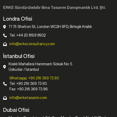
ERKE Sürdürülebilir Bina Tasarım Danışmanlık Ltd. Şti.
Londra Ofisi
71 75 Shelton St, London WC2H 9FD, Birleşik Krallık
Tel: +44 20 8159 8932
info@erkeconsultancy.com
İstanbul Ofisi
Kısıklı Mahallesi Hanımseti Sokak No: 5
Üsküdar / İstanbul
Whatsapp: +90 216 369 73 93
Tel: +90 216 369 73 93
Fax: +90 216 369 73 96
info@erketasarim.com
Dubai Ofisi