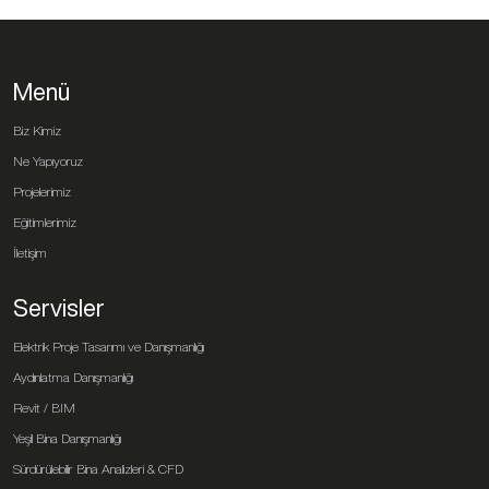
Menü
Biz Kimiz
Ne Yapıyoruz
Projelerimiz
Eğitimlerimiz
İletişim
Servisler
Elektrik Proje Tasarımı ve Danışmanlığı
Aydınlatma Danışmanlığı
Revit / BIM
Yeşil Bina Danışmanlığı
Sürdürülebilir Bina Analizleri & CFD