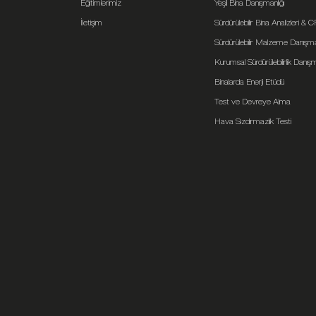
Eğitimlerimiz
Yeşil Bina Danışmanlığı
İletişim
Sürdürülebilir Bina Analizleri & 
Sürdürülebilir Malzeme Danışman
Kurumsal Sürdürülebilirlik Danışm
Binalarda Enerji Etüdü
Test ve Devreye Alma
Hava Sızdırmazlık Testi