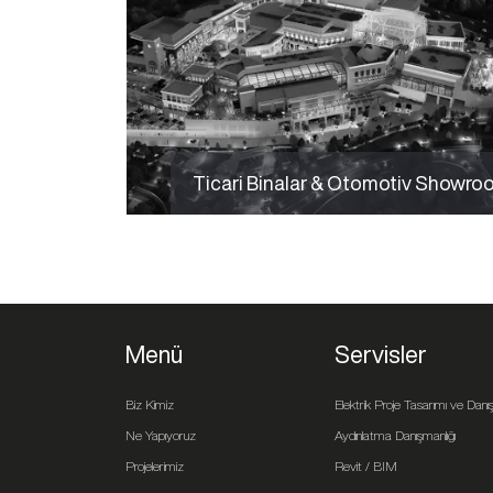
Ticari Binalar & Otomotiv Showro
Menü
Servisler
Biz Kimiz
Elektrik Proje Tasarımı ve Danış
Ne Yapıyoruz
Aydınlatma Danışmanlığı
Projelerimiz
Revit / BIM