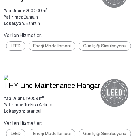
Yapı Alanı:
200.000 m²
Yatırımcı:
Bahrain
Lokasyon:
Bahrain
Verilen Hizmetler:
LEED
Enerji Modellemesi
Gün Işığı Simülasyonu
THY Line Maintenance Hangar Binası
Yapı Alanı:
19.059 m²
Yatırımcı:
Turkish Airlines
Lokasyon:
İstanbul
Verilen Hizmetler:
LEED
Enerji Modellemesi
Gün Işığı Simülasyonu