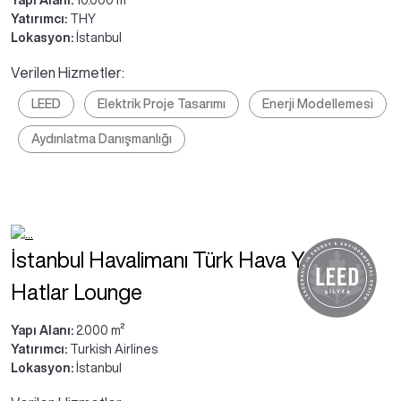
Yapı Alanı:
10.000 m²
Yatırımcı:
THY
Lokasyon:
İstanbul
Verilen Hizmetler:
LEED
Elektrik Proje Tasarımı
Enerji Modellemesi
Aydınlatma Danışmanlığı
İstanbul Havalimanı Türk Hava Yolları İç
Hatlar Lounge
Yapı Alanı:
2.000 m²
Yatırımcı:
Turkish Airlines
Lokasyon:
İstanbul