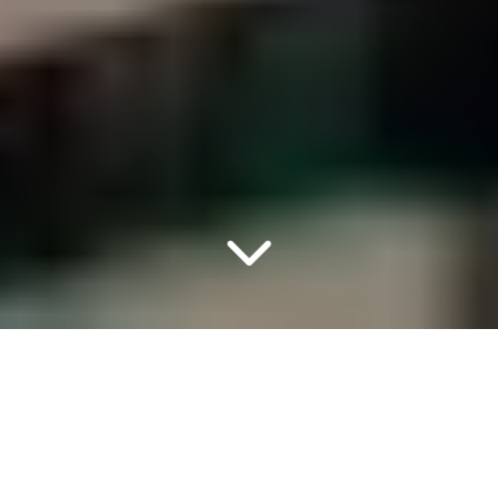
Önceki Disiplin
Sonraki Disiplin
Menüyü Göster