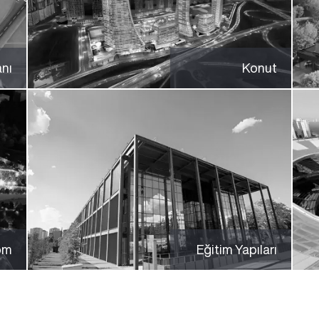
nı
Konut
om
Eğitim Yapıları