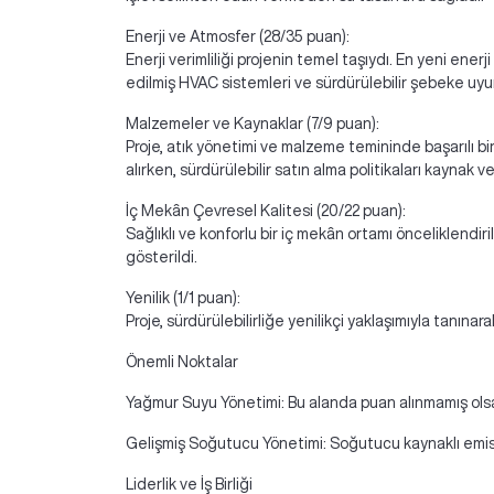
Enerji ve Atmosfer (28/35 puan):
Enerji verimliliği projenin temel taşıydı. En yeni ene
edilmiş HVAC sistemleri ve sürdürülebilir şebeke uyu
Malzemeler ve Kaynaklar (7/9 puan):
Proje, atık yönetimi ve malzeme temininde başarılı b
alırken, sürdürülebilir satın alma politikaları kaynak v
İç Mekân Çevresel Kalitesi (20/22 puan):
Sağlıklı ve konforlu bir iç mekân ortamı önceliklendiri
gösterildi.
Yenilik (1/1 puan):
Proje, sürdürülebilirliğe yenilikçi yaklaşımıyla tanın
Önemli Noktalar
Yağmur Suyu Yönetimi: Bu alanda puan alınmamış olsa 
Gelişmiş Soğutucu Yönetimi: Soğutucu kaynaklı emisyonl
Liderlik ve İş Birliği