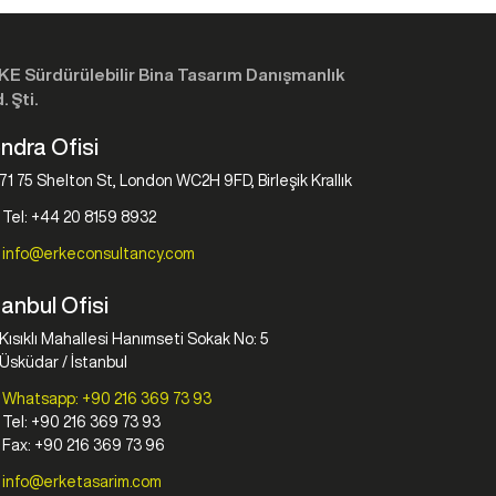
KE Sürdürülebilir Bina Tasarım Danışmanlık
. Şti.
ndra Ofisi
71 75 Shelton St, London WC2H 9FD, Birleşik Krallık
Tel: +44 20 8159 8932
info@erkeconsultancy.com
tanbul Ofisi
Kısıklı Mahallesi Hanımseti Sokak No: 5
Üsküdar / İstanbul
Whatsapp: +90 216 369 73 93
Tel: +90 216 369 73 93
Fax: +90 216 369 73 96
info@erketasarim.com