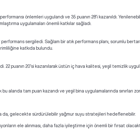
rji performansı önlemleri uygulandı ve 35 puanın 28’i kazanıldı. Yenileneb
mlaştırma uygulamaları önemli katkılar sağladı.
ir performans sergiledi. Sağlam bir atık performans planı, sorumlu bert
erimliliğine katkıda bulundu.
ldi. 22 puanın 20’si kazanılarak üstün iç hava kalitesi, yeşil temizlik u
arak bu alanda tam puan kazandı ve yeşil bina uygulamalarında sınırları 
da, gelecekte sürdürülebilir yağmur suyu stratejileri hedeflenebilir.
arın ele alınması, daha fazla iyileştirme için önemli bir fırsat olacakt