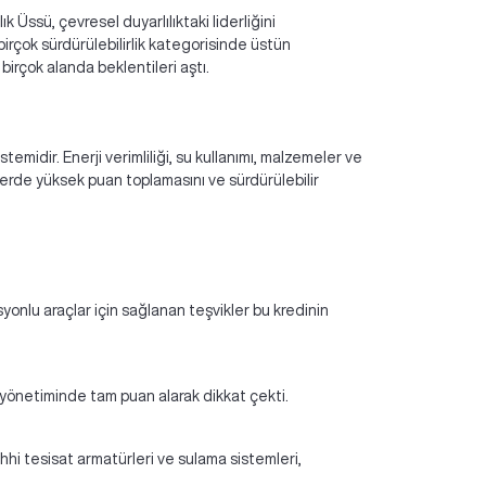
ık Üssü, çevresel duyarlılıktaki liderliğini
birçok sürdürülebilirlik kategorisinde üstün
birçok alanda beklentileri aştı.
temidir. Enerji verimliliği, su kullanımı, malzemeler ve
lerde yüksek puan toplamasını ve sürdürülebilir
yonlu araçlar için sağlanan teşvikler bu kredinin
iği yönetiminde tam puan alarak dikkat çekti.
hhi tesisat armatürleri ve sulama sistemleri,