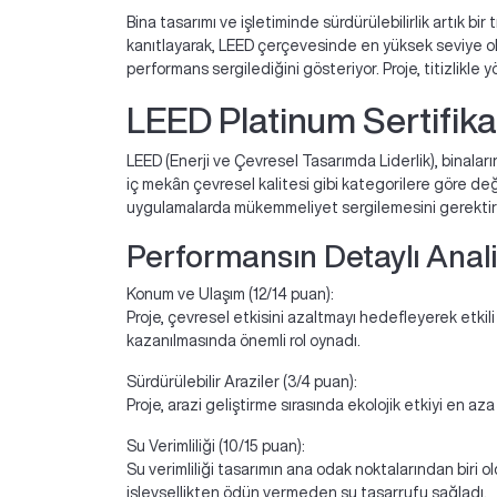
Bina tasarımı ve işletiminde sürdürülebilirlik artık bir 
kanıtlayarak, LEED çerçevesinde en yüksek seviye o
performans sergilediğini gösteriyor. Proje, titizlikle
LEED Platinum Sertifika
LEED (Enerji ve Çevresel Tasarımda Liderlik), binaların
iç mekân çevresel kalitesi gibi kategorilere göre değ
uygulamalarda mükemmeliyet sergilemesini gerektiri
Performansın Detaylı Anali
Konum ve Ulaşım (12/14 puan):
Proje, çevresel etkisini azaltmayı hedefleyerek etkil
kazanılmasında önemli rol oynadı.
Sürdürülebilir Araziler (3/4 puan):
Proje, arazi geliştirme sırasında ekolojik etkiyi en aza
Su Verimliliği (10/15 puan):
Su verimliliği tasarımın ana odak noktalarından biri 
işlevsellikten ödün vermeden su tasarrufu sağladı.