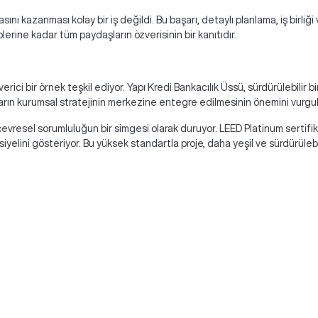
nı kazanması kolay bir iş değildi. Bu başarı, detaylı planlama, iş birliği 
lerine kadar tüm paydaşların özverisinin bir kanıtıdır.
 verici bir örnek teşkil ediyor. Yapı Kredi Bankacılık Üssü, sürdürülebili
sların kurumsal stratejinin merkezine entegre edilmesinin önemini vurgul
evresel sorumluluğun bir simgesi olarak duruyor. LEED Platinum sertifikas
yelini gösteriyor. Bu yüksek standartla proje, daha yeşil ve sürdürülebili