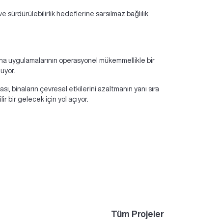
ve sürdürülebilirlik hedeflerine sarsılmaz bağlılık
r bina uygulamalarının operasyonel mükemmellikle bir
uyor.
ı, binaların çevresel etkilerini azaltmanın yanı sıra
r bir gelecek için yol açıyor.
Tüm Projeler