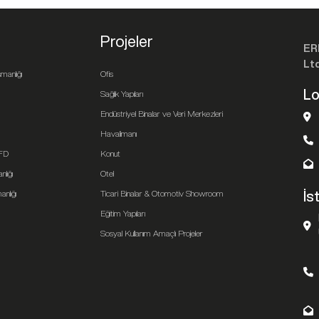
Projeler
ER
Ltd
manlığı
Ofis
Lo
Sağlık Yapıları
Endüstriyel Binalar ve Veri Merkezleri
Havalimanı
CFD
Konut
lığı
Otel
anlığı
Ticari Binalar & Otomotiv Showroom
İs
Eğitim Yapıları
Sosyal Kullanım Amaçlı Projeler