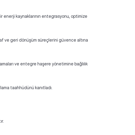
ilir enerji kaynaklarının entegrasyonu, optimize
araf ve geri dönüşüm süreçlerini güvence altına
ygulamaları ve entegre haşere yönetimine bağlılık
zorlama taahhüdünü kanıtladı.
ır.