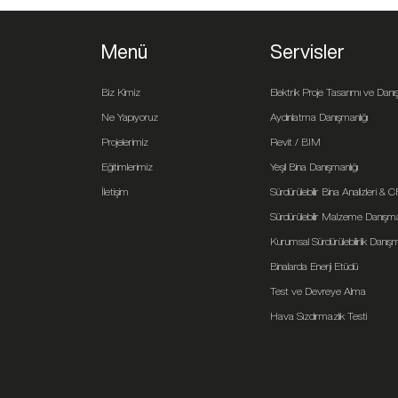
Menü
Servisler
Biz Kimiz
Elektrik Proje Tasarımı ve Danış
Ne Yapıyoruz
Aydınlatma Danışmanlığı
Projelerimiz
Revit / BIM
Eğitimlerimiz
Yeşil Bina Danışmanlığı
İletişim
Sürdürülebilir Bina Analizleri & 
Sürdürülebilir Malzeme Danışman
Kurumsal Sürdürülebilirlik Danışm
Binalarda Enerji Etüdü
Test ve Devreye Alma
Hava Sızdırmazlık Testi