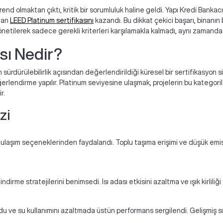
trend olmaktan çıktı, kritik bir sorumluluk haline geldi. Yapı Kredi Bankacıl
lan
LEED Platinum sertifikasını
kazandı. Bu dikkat çekici başarı, binanın 
 yönetilerek sadece gerekli kriterleri karşılamakla kalmadı, aynı zamanda 
sı Nedir?
 sürdürülebilirlik açısından değerlendirildiği küresel bir sertifikasyon sis
erlendirme yapılır. Platinum seviyesine ulaşmak, projelerin bu kategori
r.
zi
i ulaşım seçeneklerinden faydalandı. Toplu taşıma erişimi ve düşük emis
 indirme stratejilerini benimsedi. Isı adası etkisini azaltma ve ışık kirlil
oldu ve su kullanımını azaltmada üstün performans sergilendi. Gelişmiş sı